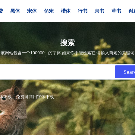
费
黑体
宋体
仿宋
楷体
行书
隶书
草书
创
搜索
该网站包含一个100000 +的字体,如果你不能检索它,请输入简短的关键词
字体下载、免费可商用字体下载