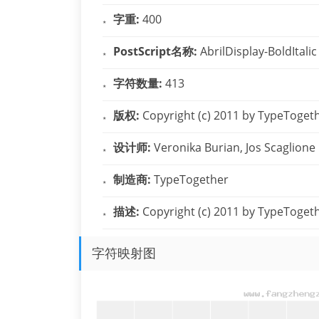
字重:
400
PostScript名称:
AbrilDisplay-BoldItalic
字符数量:
413
版权:
Copyright (c) 2011 by TypeTogethe
设计师:
Veronika Burian, Jos Scaglione
制造商:
TypeTogether
描述:
Copyright (c) 2011 by TypeTogethe
字符映射图