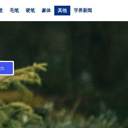
意
毛笔
硬笔
篆体
其他
字界新闻