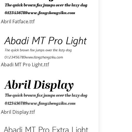
Abril Fatface.ttf
Abadi MT Pro Light.ttf
Abril Display.ttf