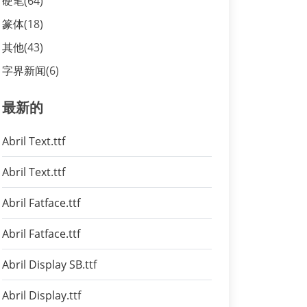
硬笔
(64)
篆体
(18)
其他
(43)
字界新闻
(6)
最新的
Abril Text.ttf
Abril Text.ttf
Abril Fatface.ttf
Abril Fatface.ttf
Abril Display SB.ttf
Abril Display.ttf