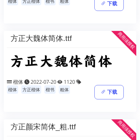
楷体
方正楷体
楷书
粗体
下载
商用须授权
方正大魏体简体.ttf
楷体
2022-07-20
1120
楷体
方正楷体
楷书
粗体
下载
商用须授权
方正颜宋简体_粗.ttf