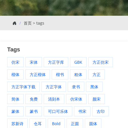
首页
> tags
Tags
仿宋
宋体
方正字库
GBK
方正仿宋
楷体
方正楷体
楷书
粗体
方正
方正字体下载
方正字体
隶书
黑体
简体
免费
清刻本
仿宋体
颜宋
篆体
篆书
可口可乐体
书宋
古印
苏新诗
仓耳
Bold
正圆
圆体