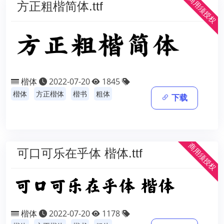
商用须授权
方正粗楷简体.ttf
楷体
2022-07-20
1845
楷体
方正楷体
楷书
粗体
下载
商用须授权
可口可乐在乎体 楷体.ttf
楷体
2022-07-20
1178