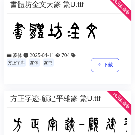
商用须授权
書體坊金文大篆 繁U.ttf
篆体
2025-04-11
704
方正字库
篆体
篆书
下载
商用须授权
方正字迹-顧建平雄篆 繁U.ttf