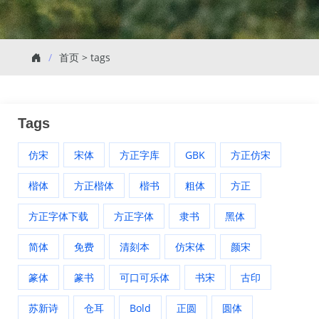
首页
> tags
Tags
仿宋
宋体
方正字库
GBK
方正仿宋
楷体
方正楷体
楷书
粗体
方正
方正字体下载
方正字体
隶书
黑体
简体
免费
清刻本
仿宋体
颜宋
篆体
篆书
可口可乐体
书宋
古印
苏新诗
仓耳
Bold
正圆
圆体