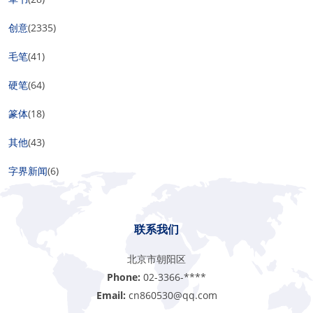
创意
(2335)
毛笔
(41)
硬笔
(64)
篆体
(18)
其他
(43)
字界新闻
(6)
联系我们
北京市朝阳区
Phone:
02-3366-****
Email:
cn860530@qq.com