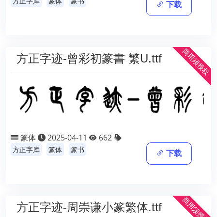
方正字库
篆体
篆书
下载
商用须授权
方正字迹-曾彩初篆書 繁U.ttf
篆体
2025-04-11
662
方正字库
篆体
篆书
下载
商用须授权
方正字迹-周崇谦小篆繁体.ttf