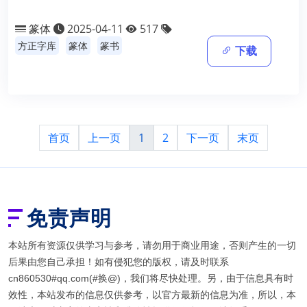
篆体
2025-04-11
517
方正字库
篆体
篆书
下载
首页
上一页
1
2
下一页
末页
免责声明
本站所有资源仅供学习与参考，请勿用于商业用途，否则产生的一切
后果由您自己承担！如有侵犯您的版权，请及时联系
cn860530#qq.com(#换@)，我们将尽快处理。另，由于信息具有时
效性，本站发布的信息仅供参考，以官方最新的信息为准，所以，本