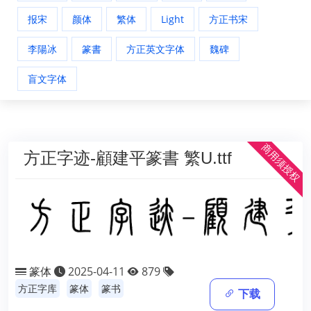
报宋
颜体
繁体
Light
方正书宋
李陽冰
篆書
方正英文字体
魏碑
盲文字体
商用须授权
方正字迹-顧建平篆書 繁U.ttf
篆体
2025-04-11
879
方正字库
篆体
篆书
下载