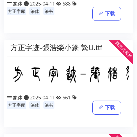
篆体
2025-04-11
688
方正字库
篆体
篆书
下载
商用须授权
方正字迹-張浩榮小篆 繁U.ttf
篆体
2025-04-11
661
方正字库
篆体
篆书
下载